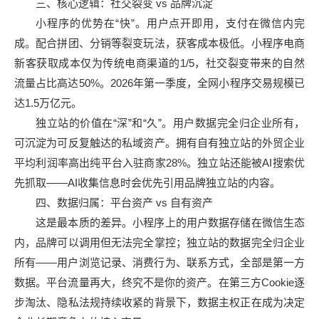
三、核心逻辑：社交裂变 vs 品牌沉淀
小程序的优势在“快”。用户点开即用，支付在微信内完
成。配合拼团、分销等裂变玩法，获客成本极低。小程序电商
新客获取成本仅为传统电商渠道的1/5，社交裂变带来的自然
流量占比高达50%。2026年第一季度，全网小程序交易规模已
达1.5万亿元。
独立站的价值在“深”和“久”。用户数据完全归企业所有，
可沉淀为可反复触达的私域资产。拥有自有独立站的外贸企业
平均利润率高出纯平台入驻商家28%。独立站还能被AI搜索优
先抓取——AI收集信息时会优先引用品牌独立站的内容。
四、数据归属：平台资产 vs 自有资产
这是最本质的差异。小程序上的用户数据存储在微信生态
内，品牌可以调用但无法完全掌控；独立站的数据完全归企业
所有——用户浏览记录、消费行为、联系方式，全部是第一方
数据。平台流量再大，终究不是你的资产。在第三方Cookie逐
步淘汰、隐私法规持续收紧的背景下，数据主权正在成为决定