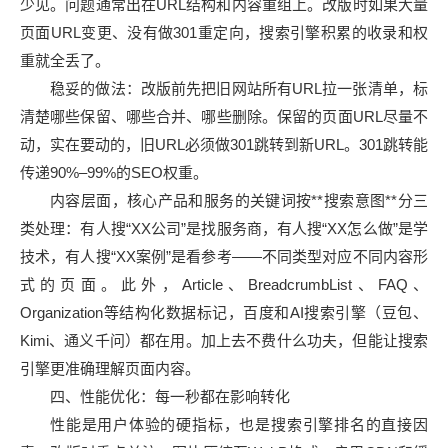
少见。问题通常出在URL结构和内容重组上。改版时如果大量
页面URL变更、没有做301重定向，搜索引擎积累的收录和权
重就全丢了。
稳妥的做法：改版前先把旧网站所有URL拉一张清单，标
清楚哪些保留、哪些合并、哪些删除。保留的页面URL尽量不
动，实在要动的，旧URL必须做301跳转到新URL。301跳转能
传递90%–99%的SEO权重。
内容层面，核心产品和服务的关键词按**搜索意图**分三
类处理：有人搜“XX公司”是找服务商，有人搜“XX怎么做”是学
技术，有人搜“XX案例”是看参考——不同类型对应不同内容形
式的页面。此外，Article、BreadcrumbList、FAQ、
Organization等结构化数据标记，百度和AI搜索引擎（豆包、
Kimi、通义千问）都在用。加上去不费什么功夫，但能让搜索
引擎更准确理解页面内容。
四、性能优化：每一秒都在影响转化
性能是用户体验的硬指标，也是搜索引擎排名的直接因