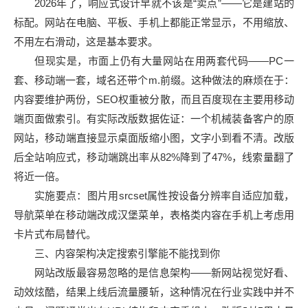
2026年了，响应式设计早就不该是“卖点”——它是建站的
标配。网站在电脑、平板、手机上都能正常显示，不用缩放、
不用左右滑动，这是基本要求。
但现实是，市面上仍有大量网站在用两套代码——PC一
套、移动端一套，域名还带个m.前缀。这种做法的麻烦在于：
内容要维护两份，SEO权重被分散，而且百度现在主要用移动
端页面做索引。有实际改版数据佐证：一个机械装备客户的原
网站，移动端直接显示桌面版缩小图，文字小到看不清。改版
后全站响应式，移动端跳出率从82%降到了47%，线索量翻了
将近一倍。
实施要点：图片用srcset属性按设备分辨率自适应加载，
导航菜单在移动端改成汉堡菜单，表格类内容在手机上考虑用
卡片式布局替代。
三、内容架构决定搜索引擎能不能找到你
网站改版最容易忽略的是信息架构——新网站视觉好看、
动效炫酷，结果上线后流量腰斩，这种情况在行业实践中并不