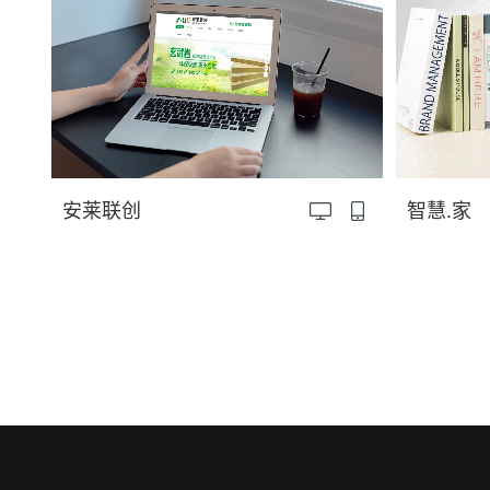
下面对安莱联创网站案例进行展示，详细内容
下面对智
安莱联创
智慧.家
可打开网页链接详细体...
可打开网页链接