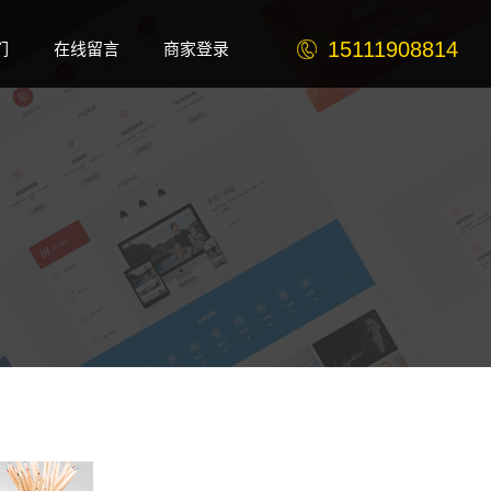
15111908814
们
在线留言
商家登录
t
Message
Login