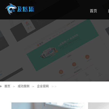
首页
Home
>
>
首页
成功案例
企业官网