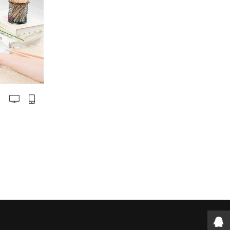
示，详细内容