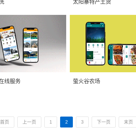
商城小程序开发_小程序开发价格，
重庆微信商城小程序开发_小程
洗
太阳寨特产土货
序展示...
太阳寨特产土货小程序...
商城小程序开发_小程序开发价格，
重庆微信商城小程序开发_小程
在线服务
萤火谷农场
务小程...
萤火谷农场小程序展示...
首页
上一页
1
2
3
下一页
末页